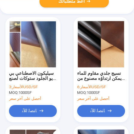
أعط متطلباتك
نسيج جلدي مقاوم للماء
سيليكون الاصطناعي بي
يمكن ارتداؤه مصنوع من
يو الجلود ستوكات لصنع
السيليكون الناعم لحقيبة
الحقائب
6USD/SF
الأسعار:
3USD/SF
الأسعار:
اليد
MOQ:
1000SF
MOQ:
1000SF
أحصل على آخر سعر
أحصل على آخر سعر
ﺎﺘﺼﻟ ﺍﻶﻧ
ﺎﺘﺼﻟ ﺍﻶﻧ