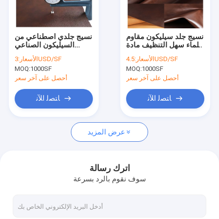
اتصل بنا
نسيج جلد سيليكون مقاوم
نسيج جلدي اصطناعي من
للماء سهل التنظيف مادة
السيليكون الصناعي
نسيج جلدي من الألياف الدقيقة
جلدية ناعمة الملمس
سمك 1.6 مم لحقائب اليد
4.5USD/SF
الأسعار:
3USD/SF
الأسعار:
MOQ:
1000SF
MOQ:
1000SF
نسيج ستوكات مغلف
أحصل على آخر سعر
أحصل على آخر سعر
نسيج جلد سيليكون
ﺎﺘﺼﻟ ﺍﻶﻧ
ﺎﺘﺼﻟ ﺍﻶﻧ
بو الجلود الاصطناعية
عرض المزيد
جلد اصطناعي PVC
جلد الغزال الاصطناعي
اترك رسالة
سوف نقوم بالرد بسرعة
جلد غنم كامل
تنجيد السيارات والجلود