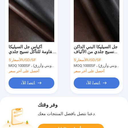
جل السيليكا البني الداكن
أكياس جل السيليكا
نسيج جلدي من الألياف
مقاومة للتآكل نسيج جلدي
الدقيقة 20SF جلد
بسمك 1.46 مم
5USD/SF
الأسعار:
5USD/SF
الأسعار:
سيليكون
1000SF ، ألوان خاصة (اللون الأساسي أسود وبني وأزرق)
MOQ:
1000SF ، ألوان خاصة (اللون الأساسي أسود وبني وأزرق)
MOQ:
أحصل على آخر سعر
أحصل على آخر سعر
ﺎﺘﺼﻟ ﺍﻶﻧ
ﺎﺘﺼﻟ ﺍﻶﻧ
وفر وقتك
دعنا نتصل بأفضل المنتجات معك.