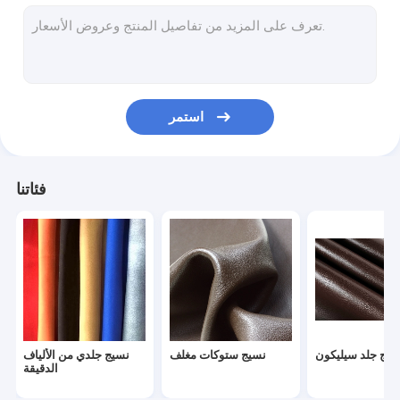
الأثاث والجلود النسيج
أحذية جلدية مصنوعة يدويا
حقائب جلدية مقاومة للماء
استمر
ملابس جلدية مخصصة
السلع الرياضية الجلدية
فئاتنا
سيج جلد سيليكون
نسيج ستوكات مغلف
نسيج جلدي من الألياف
الدقيقة