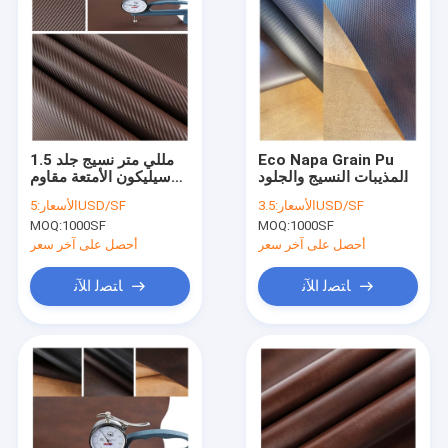
Eco Napa Grain Pu
1.5 مللي متر نسيج جلد
المذيبات النسيج والجلود
سيليكون الأمتعة مقاوم
الاصطناعية - خالية من
للبقع عديم الرائحة
3.5USD/SF
الأسعار:
5USD/SF
الأسعار:
السيليكون مقاومة للبقع
MOQ:
1000SF
MOQ:
1000SF
أحصل على آخر سعر
أحصل على آخر سعر
ﺎﺘﺼﻟ ﺍﻶﻧ
ﺎﺘﺼﻟ ﺍﻶﻧ
منزل
المنتجات
حول بنا