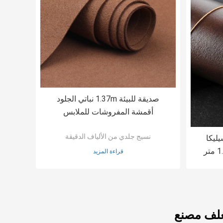
صديقة للبيئة 1.37m نباتي الجلود
أقمشة المفروشات للملابس
نسيج جلدي من الألياف الدقيقة
يليكا
الاصطناعية نسيج ستوكات 1.3 متر
قراءة المزيد
غلف مصنع