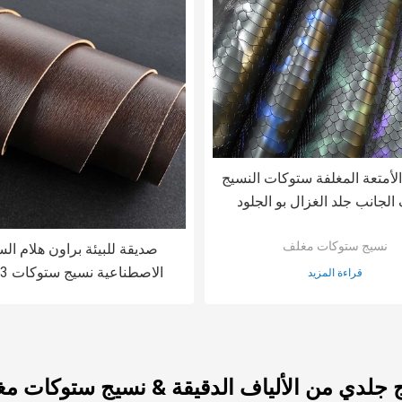
1.3m الأمتعة المغلفة ستوكات النسيج
لجانب جلد الغزال بو الجلود
الاصطناعية
نسيج ستوكات مغلف
صديقة للبيئة براون هلام الس
قراءة المزيد
العرض
 جلدي من الألياف الدقيقة & نسيج ستوكات م