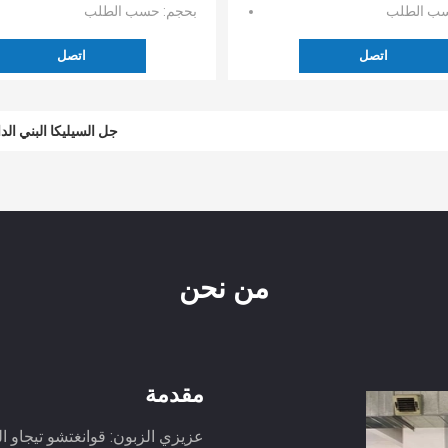
سب الطلب
بحجم
: حسب الطلب
اتصل
اتصل
البني الأحمر المطلي  PVC
جل السيليكا البني الداكن نس
من نحن
مقدمة
عزيزي الزبون: قوانغتشو تيجاو 