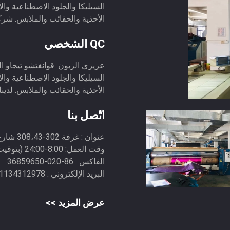
السيليكا والجلود الاصطناعية والأ
الأحذية والحقائب والملابس. شركتن
QC الشخصي
عزيزي الزبون: قوانغتشو تيجاو 
السيليكا والجلود الاصطناعية والأ
الأحذية والحقائب والملابس. لدينا 
اتّصل بنا
عنوان :
غرفة 302-308،43 شارع فوهوا الشرقي ، تانغدونغ ، منطقة تيانهي ، قوانغتشو
وقت العمل:
8:00-24:00 (بتوقيت بكين)
الفاكس :
86-020-36859650
البريد الإلكتروني :
1134312978@qq.com
عرض المزيد >>