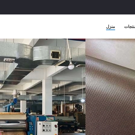
نتجات
منزل