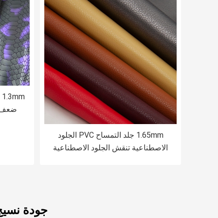
m
ضعف ا
1.65mm جلد التمساح PVC الجلود
الاصطناعية تنقش الجلود الاصطناعية
للحقائب
جودة نسيج