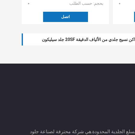
بحجم
: حسب الطلب
اتصل
4SF-26SF الجلود الاصطناعية للتنجيد
يج جلدي من الألياف الدقيقة 20SF جلد سيليكون
السلع الجلدية المحدودة.هي شركة محترفة لصناعة جلود