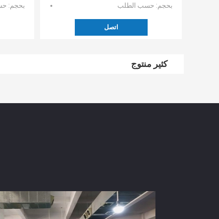
بحجم
: حسب الطلب
بحجم
: ح
اتصل
كثير منتوج