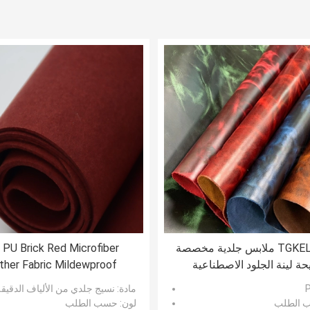
TGKELL SGS ملابس جلدية مخصصة
PU Brick Red Microfiber
حة لينة الجلود الاصطناعية
ther Fabric Mildewproof
de Textile for Furniture
مادة
: نسيج جلدي من الألياف الدقيق
 الطلب
لون
: حسب الطلب