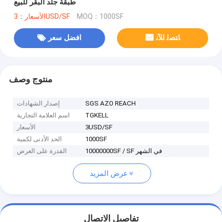
طبقة جلد البقر للبيع
MOQ：1000SF
الأسعار：3USD/SF
ﺎﺘﺼﻟ ﺍﻶﻧ
افضل سعر
منتوج وصف
SGS AZO REACH
إصدار الشهادات
TGKELL
اسم العلامة التجارية
3USD/SF
الأسعار
1000SF
الحد الأدنى لكمية
10000000SF / SF في الشهر
القدرة على العرض
عرض المزيد
تفاصيل الاتصال