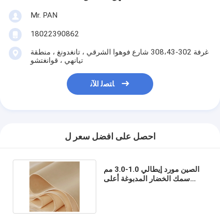
Mr. PAN
18022390862
غرفة 302-308،43 شارع فوهوا الشرقي ، تانغدونغ ، منطقة
تيانهي ، قوانغتشو
ﺎﺘﺼﻟ ﺍﻶﻧ
احصل على افضل سعر ل
الصين مورد إيطالي 1.0-3.0 مم
سمك الخضار المدبوغة أعلى
طبقة جلد البقر للبيع