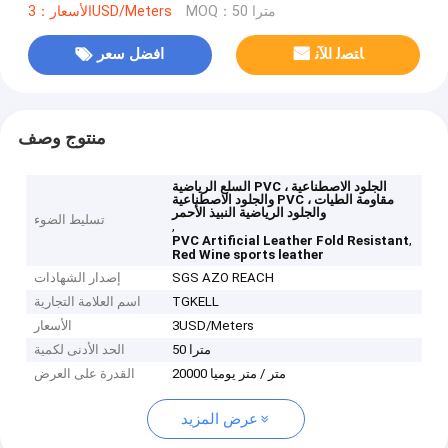
MOQ：50 مترا
الأسعار：3USD/Meters
ﺎﺘﺼﻟ ﺍﻶﻧ
افضل سعر
منتوج وصف
السلع الرياضية PVC الجلود الاصطناعية ،
والجلود الاصطناعية PVC مقاومة الطيات ،
والجلود الرياضية النبيذ الأحمر
تسليط الضوء
,
,
PVC Artificial Leather Fold Resistant
Red Wine sports leather
SGS AZO REACH
إصدار الشهادات
TGKELL
اسم العلامة التجارية
3USD/Meters
الأسعار
50 مترا
الحد الأدنى لكمية
20000 متر / متر يوميا
القدرة على العرض
عرض المزيد