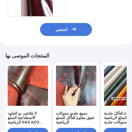
للطي
استمر
المنتجات الموصى بها
ادة للتآكل جلدية
نسيج جلدي ستوكات
لا تتلاشى بو الجلود
السلع الرياضية PU
عتيق مقاوم للتآكل للسلع
الاصطناعية السلع
ستوكات جلدية ODM
الرياضية
الرياضية SGS AZO
REACH
OEM