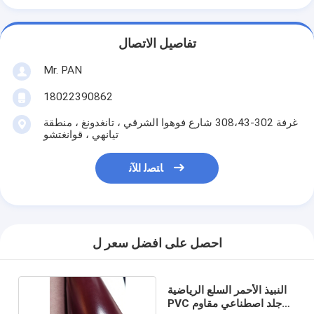
تفاصيل الاتصال
Mr. PAN
18022390862
غرفة 302-308،43 شارع فوهوا الشرقي ، تانغدونغ ، منطقة
تيانهي ، قوانغتشو
ﺎﺘﺼﻟ ﺍﻶﻧ
احصل على افضل سعر ل
النبيذ الأحمر السلع الرياضية
PVC جلد اصطناعي مقاوم